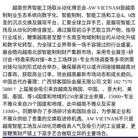
越南世界智能工场取从动化博览会-AW VIETNAM是越南
制制业生态系统向数字化、智能制制、智能工场和工业4。0改
变的沉点交换及展现平台，汇聚全球立异手艺，是展现智能工
场及从动化的绝佳展览。通过展现前沿手艺取立异产物，指导
行业成长，鞭策越南甚至整个东南亚地域制制业的从动化升级
和数字化转型，为全球工业界带来一场不容错过的行业盛宴。
展会晤向越南北部智能制制财产集群市场，采用专业展览+研
讨会+特邀采购对接+本土工场拜访+专业市场调查等多项供需
对接勾当的形式结合举办，确保展商可以或许间接接触越南对
口客商，获取商业订单，领会越南最新市场动态和成长趋向。
中国总代办署理：广西领客国际会展无限公司 文彰 182 7579
5880 ！上届展会吸引来自越南及韩国、中国、、意大利、美
国、泰国、等14国度和地域的250余家企业参展，15000+专业
不雅众来自29个国度和地域，此中越南不雅众及买家
11000+。同期举办了多场研讨会和国际会议，为参展企业和
不雅众供给了贵重的交换取进修机遇。AW VIETNAM不只是
越南智能工场及从动化范畴极具人气及吸引力的工业盛宴，更
是鞭策财产链上下逛手艺合做取立异的主要场合。