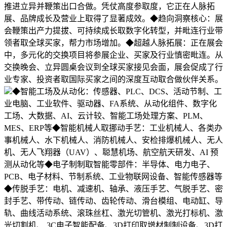
推进立异并鞭策出口合做。凭仗高度参取度，它正在人脉拓
展、品牌成长及营业上取得了显著成效。◆趋向洞察核心：展
会鞭策出产力提拔、可持续成长取数字化转型，并毗连行业带
领者取全球买家，帮力市场增加。◆超越人脉拓展：正在展会
中，多元化的交换项目将参展企业、买家及行业慎密毗连。从
交换晚会、立异圆桌会议到全球买家接见会面，展会促成了行
业专家、投资者取国际买家之间的深度互动取合做伙伴关系。
◆智能工场及从动化：传感器、PLC、DCS、活动节制、工
业电脑、工业软件、驱动器、FA系统、从动化组件、数字化
工场、大数据、AI、云计较、智能工场处理方案、PLM、
MES、ERP等◆智能机械人取挪动手艺：工业机械人、各类办
事机械人、水下机械人、消防机械人、安检排爆机械人、无人
机、无人飞翔器（UAV）、聪慧机场、航空航天研发、AI 预
测从动化等◆电子制制取智能零部件：半导体、电力电子、
PCB、电子材料、节制系统、工业物联网设备、智能传感器等
◆传脱手艺：电机、减速机、轴承、液压手艺、气脱手艺、密
封手艺、带传动、链传动、齿轮传动、滑台模组、电动缸、导
轨、曲线活动系统、滚珠丝杠、激光切管机、激光打标机、激
光切割机、 3C电子智能配备、3D打印取增材制制设备、3D打