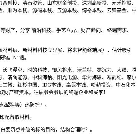
力合创投、清石资管、山东财金创投、深圳高新投、元禾控股、
金、顺为本钱、源码本钱、五源本钱、博裕本钱、云锋基金、中
等财产，分享 前沿科技、手艺立异、财产趋向、 终端需求、
续材料展、新材料科技立异展、将来智能终端展），估计吸引
采购。N1馆。
沃飞漫空、时的科技、御风将来、沃兰特、零沉力、大疆、腾
源、清陶能源、中科海钠、阳光电源、华为海思、寒武纪、摩尔
兰微、红杉中国、IDG本钱、高瓴本钱、哈勃投资、中石化本
目取财产链资本。往届参会参展的终端企业和买家！
热塑料等）热防护？。
打印配备取材料。
明白要沉点冲破的标的目的，结构合理时？。