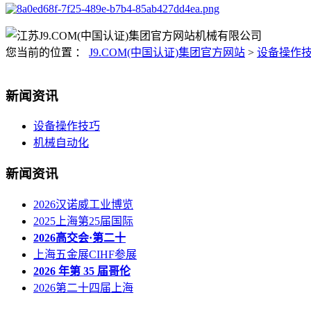
您当前的位置 ：
J9.COM(中国认证)集团官方网站
>
设备操作
新闻资讯
设备操作技巧
机械自动化
新闻资讯
2026汉诺威工业博览
2025上海第25届国际
2026高交会·第二十
上海五金展CIHF参展
2026 年第 35 届哥伦
2026第二十四届上海