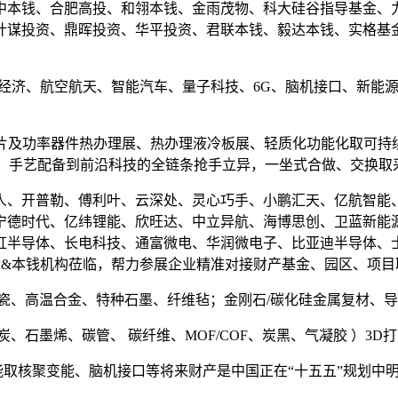
中本钱、合肥高投、和翎本钱、金雨茂物、科大硅谷指导基金、
计谋投资、鼎晖投资、华平投资、君联本钱、毅达本钱、实格基
经济、航空航天、智能汽车、量子科技、6G、脑机接口、新能源
及功率器件热办理展、热办理液冷板展、轻质化功能化取可持
材料、手艺配备到前沿科技的全链条抢手立异，一坐式合做、交换取
、开普勒、傅利叶、云深处、灵心巧手、小鹏汇天、亿航智能、
宁德时代、亿纬锂能、欣旺达、中立异航、海博思创、卫蓝新能
虹半导体、长电科技、通富微电、华润微电子、比亚迪半导体、士
终端&本钱机构莅临，帮力参展企业精准对接财产基金、园区、项
、高温合金、特种石墨、纤维毡；金刚石/碳化硅金属复材、导
墨烯、碳管、 碳纤维、MOF/COF、炭黑、气凝胶 ）3D
取核聚变能、脑机接口等将来财产是中国正在“十五五”规划中