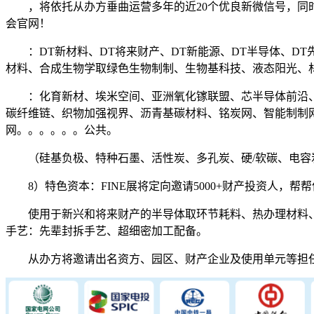
，将依托从办方垂曲运营多年的近20个优良新微信号，同时
会官网！
：DT新材料、DT将来财产、DT新能源、DT半导体、DT先辈
材料、合成生物学取绿色生物制制、生物基科技、液态阳光、
：化育新材、埃米空间、亚洲氧化镓联盟、芯半导体前沿、车
碳纤维链、织物加强视界、沥青基碳材料、铭炭网、智能制制
网。。。。。。公共。
（硅基负极、特种石墨、活性炭、多孔炭、硬/软碳、电容炭、石
8）特色资本：FINE展将定向邀请5000+财产投资人，帮帮
使用于新兴和将来财产的半导体取环节耗料、热办理材料、轻
手艺：先辈封拆手艺、超细密加工配备。
从办方将邀请出名资方、园区、财产企业及使用单元等担任