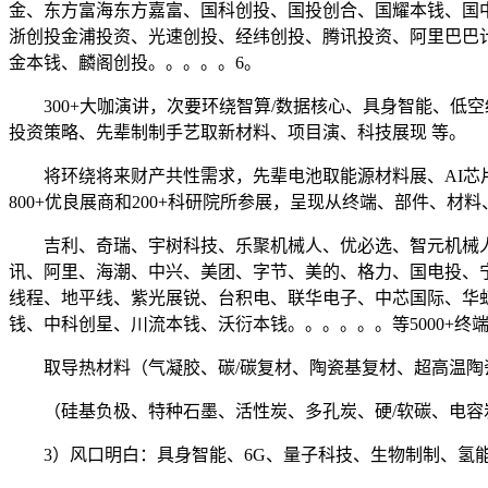
金、东方富海东方嘉富、国科创投、国投创合、国耀本钱、国
浙创投金浦投资、光速创投、经纬创投、腾讯投资、阿里巴巴
金本钱、麟阁创投。。。。。6。
300+大咖演讲，次要环绕智算/数据核心、具身智能、低空
投资策略、先辈制制手艺取新材料、项目演、科技展现 等。
将环绕将来财产共性需求，先辈电池取能源材料展、AI芯片
800+优良展商和200+科研院所参展，呈现从终端、部件、
吉利、奇瑞、宇树科技、乐聚机械人、优必选、智元机械人
讯、阿里、海潮、中兴、美团、字节、美的、格力、国电投、
线程、地平线、紫光展锐、台积电、联华电子、中芯国际、华
钱、中科创星、川流本钱、沃衍本钱。。。。。。等5000+
取导热材料（气凝胶、碳/碳复材、陶瓷基复材、超高温陶瓷
（硅基负极、特种石墨、活性炭、多孔炭、硬/软碳、电容炭、石
3）风口明白：具身智能、6G、量子科技、生物制制、氢能