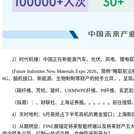
2）时代机缘：中国正在新能源汽车、光伏、风电、锂电取
(Future Industries New Materials Ex
6G、脑机接口、新能源、生物制制等财产的抢手立异，，呈
（碳纤维、芳纶、玻纤、UHMWPE纤维、PI纤维、玄武岩
（拟邀）：、财联社、上海证券报。。。。。。前往搜狐，
4）天时地利：6月是抢占下半年商机的黄金窗口；上海新国
5）从题明显：FINE展锚定将来智能终端以及将来财产五
的全链条立异，打制一坐式交换、合做取采购平台？。